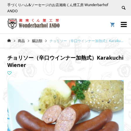
手づくりハム&ソーセージのお店湘南くん煙工房 Wunderbarhof
ANDO


商品
腸詰類
チョリソー（辛口ウインナー加熱式）Karakuchi Wiener
チョリソー（辛口ウインナー加熱式）Karakuchi
Wiener