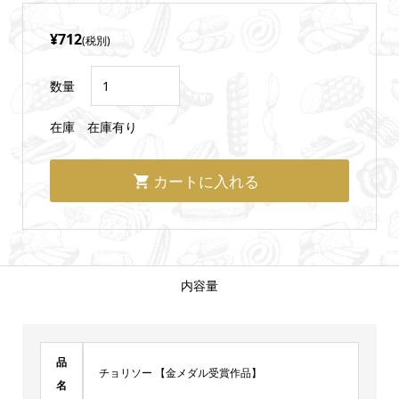
¥712
(税別)
数量
在庫
在庫有り
内容量
品
チョリソー 【金メダル受賞作品】
名