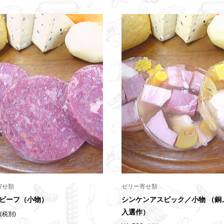
寄せ類
ゼリー寄せ類
ビーフ（小物）
シンケンアスピック／小物 （銅
入選作）
(税別)