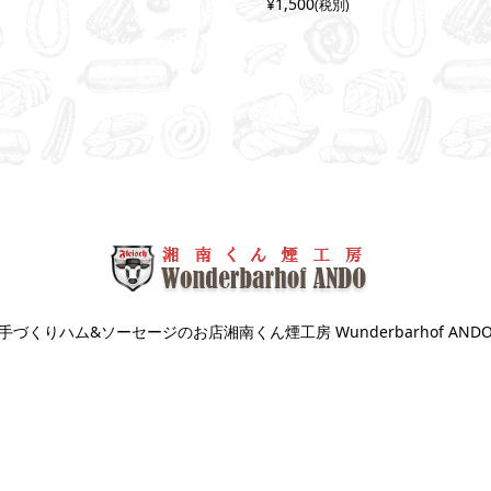
¥1,500
(税別)
手づくりハム&ソーセージのお店湘南くん煙工房 Wunderbarhof AND