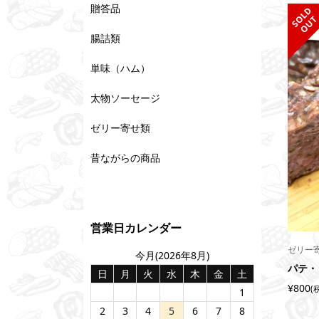
贈答品
S
L
D
O
U
腸詰類
単味（ハム）
太物ソーセージ
ゼリー寄せ類
昔ながらの商品
営業日カレンダー
ゼリー
今月(2026年8月)
パテ・
日
月
火
水
木
金
土
¥800
(
1
2
3
4
5
6
7
8