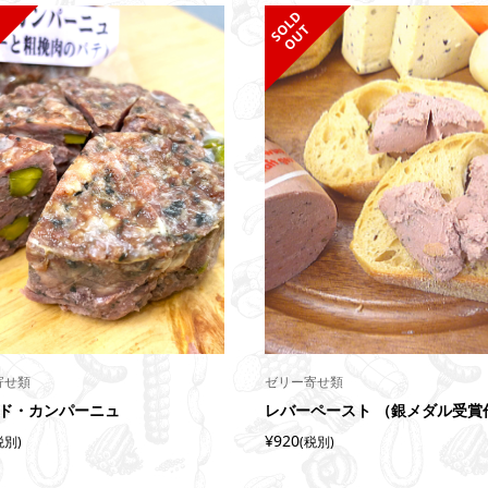
S
L
D
O
U
O
T
O
T
寄せ類
ゼリー寄せ類
ド・カンパーニュ
レバーペースト （銀メダル受賞
¥920
税別)
(税別)