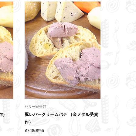
ゼリー寄せ類
作）
豚レバークリームパテ （金メダル受賞
作）
¥748
(税別)