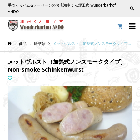
手づくりハム&ソーセージのお店湘南くん煙工房 Wunderbarhof
ANDO


商品
腸詰類
メットヴルスト（加熱式ノンスモークタイプ）Non-smoke Schinkenwurst
メットヴルスト（加熱式ノンスモークタイプ）
Non-smoke Schinkenwurst