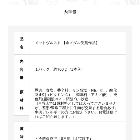
内容量
品
メットヴルスト 【金メダル受賞作品】
名
内
１パック 約100ｇ（3本入）
容
量
豚肉、食塩、香辛料、リン酸塩（Na、K）、酸化
原
防止剤（ビタミンＣ）、調味料（アミノ酸）、発
色剤(亜硝酸Ｎａ、硝酸K)、砂糖
材
（※当店では原材料としては入ってございません
が、整形/製造工程上に牛肉が交差する場合あり。
料
牛肉アレルギーの方はお控え下さい。お電話頂け
ればご紹介致します。）
賞
味
・冷蔵保存で１0日間（４℃以下）