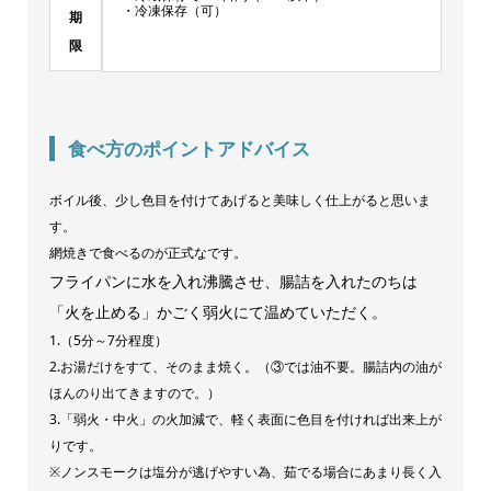
・冷凍保存（可）
期
限
食べ方のポイントアドバイス
ボイル後、少し色目を付けてあげると美味しく仕上がると思いま
す。
網焼きで食べるのが正式なです。
フライパンに水を入れ沸騰させ、腸詰を入れたのちは
「火を止める」かごく弱火にて温めていただく。
1.（5分～7分程度）
2.お湯だけをすて、そのまま焼く。（③では油不要。腸詰内の油が
ほんのり出てきますので。）
3.「弱火・中火」の火加減で、軽く表面に色目を付ければ出来上が
りです。
※ノンスモークは塩分が逃げやすい為、茹でる場合にあまり長く入