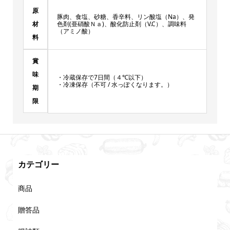
原
豚肉、食塩、砂糖、香辛料、リン酸塩（Na）、発
材
色剤(亜硝酸Ｎａ)、酸化防止剤（V.C）、調味料
（アミノ酸）
料
賞
味
・冷蔵保存で7日間（４℃以下）
・冷凍保存（不可 / 水っぽくなります。）
期
限
カテゴリー
商品
贈答品