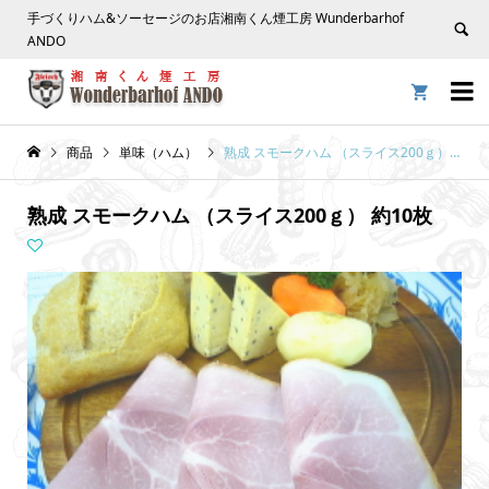
手づくりハム&ソーセージのお店湘南くん煙工房 Wunderbarhof
ANDO


商品
単味（ハム）
熟成 スモークハム （スライス200ｇ） 約10枚
熟成 スモークハム （スライス200ｇ） 約10枚