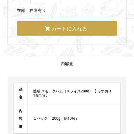
在庫
在庫有り
内容量
品
熟成 スモークハム（スライス200g）【 うす切り
1.8mm 】
名
内
１パック 200g（約10枚）
容
量