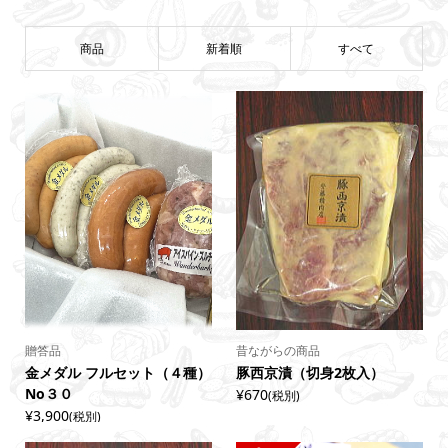
商品
新着順
すべて
贈答品
昔ながらの商品
金メダル フルセット（４種）
豚西京漬（切身2枚入）
No３０
¥670
(税別)
¥3,900
(税別)