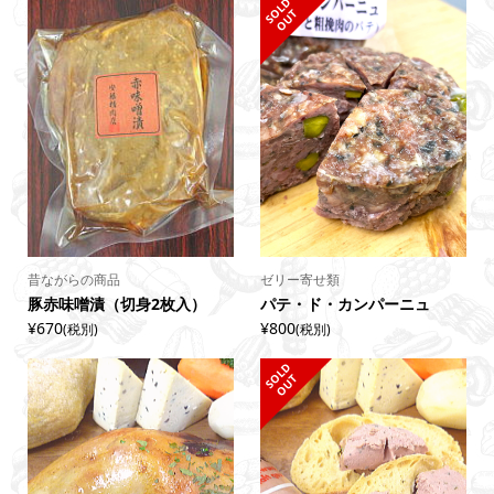
S
L
D
O
U
O
T
昔ながらの商品
ゼリー寄せ類
豚赤味噌漬（切身2枚入）
パテ・ド・カンパーニュ
¥670
¥800
(税別)
(税別)
S
L
D
O
U
O
T