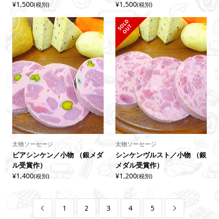
¥1,500
¥1,500
(税別)
(税別)
S
L
D
O
U
O
T
太物ソーセージ
太物ソーセージ
ビアシンケン／小物 （銀メダ
シンケンヴルスト／小物 （銀
ル受賞作）
メダル受賞作）
¥1,400
¥1,200
(税別)
(税別)
1
2
3
4
5

