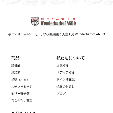
手づくりハム&ソーセージのお店湘南くん煙工房 Wunderbarhof ANDO
商品
私たちについて
贈答品
店舗紹介
腸詰類
メディア紹介
単味（ハム）
ドイツ滞在記
太物ソーセージ
焼豚のお話し
ゼリー寄せ類
ブログ
昔ながらの商品