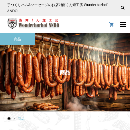
手づくりハム&ソーセージのお店湘南くん煙工房 Wunderbarhof
ANDO


商品
商品
商品