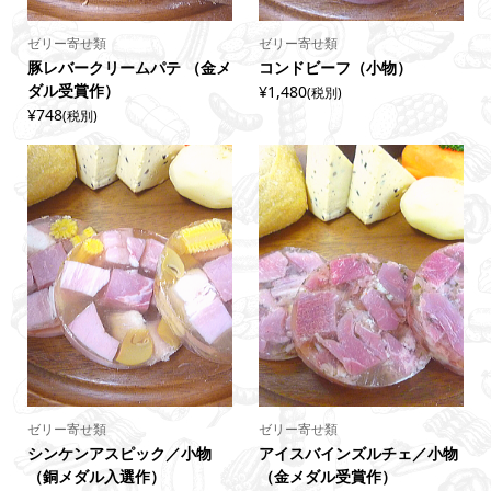
ゼリー寄せ類
ゼリー寄せ類
豚レバークリームパテ （金メ
コンドビーフ（小物）
ダル受賞作）
¥1,480
(税別)
¥748
(税別)
ゼリー寄せ類
ゼリー寄せ類
シンケンアスピック／小物
アイスバインズルチェ／小物
（銅メダル入選作）
（金メダル受賞作）