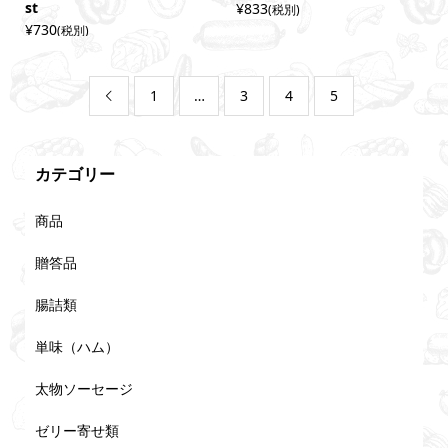
st
¥833
(税別)
¥730
(税別)
1
…
3
4
5

カテゴリー
商品
贈答品
腸詰類
単味（ハム）
太物ソーセージ
ゼリー寄せ類