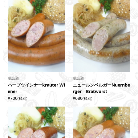
腸詰類
腸詰類
ハーブウインナーkrauter Wi
ニュールンベルガーNuernbe
ener
rger Bratwurst
¥700
¥680
(税別)
(税別)