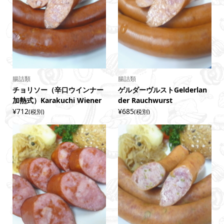
腸詰類
腸詰類
チョリソー（辛口ウインナー
ゲルダーヴルストGelderlan
加熱式）Karakuchi Wiener
der Rauchwurst
¥712
¥685
(税別)
(税別)