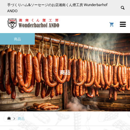
手づくりハム&ソーセージのお店湘南くん煙工房 Wunderbarhof
ANDO


商品
商品
商品