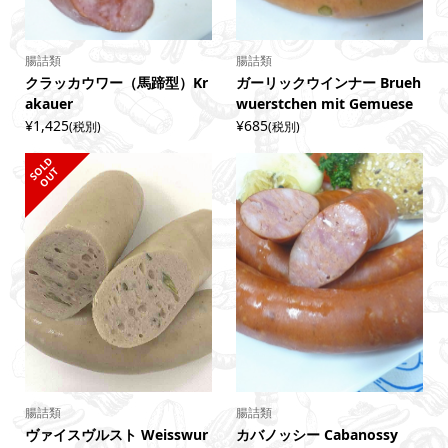
腸詰類
腸詰類
クラッカウワー（馬蹄型）Kr
ガーリックウインナー Brueh
akauer
wuerstchen mit Gemuese
¥1,425
¥685
(税別)
(税別)
S
L
D
O
U
O
T
腸詰類
腸詰類
ヴァイスヴルスト Weisswur
カバノッシー Cabanossy